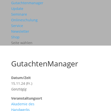
Gutachtenmanager
Update
Seminare
Onlineschulung
Service
Newsletter
Shop
Seite wählen
GutachtenManager
Datum/Zeit
15.11.24 (Fr.)
Ganztägig
Veranstaltungsort
Akademie des
Handwerks