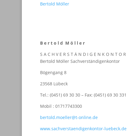
Bertold Möller
B e r t o l d M ö l l e r
S A C H V E R S T Ä N D I G E N K O N T O R
Bertold Möller Sachverständigenkontor
Bögengang 8
23568 Lübeck
Tel.: (0451) 69 30 30 – Fax: (0451) 69 30 331
Mobil : 01717743300
bertold.moeller@t-online.de
www.sachverstaendigenkontor-luebeck.de